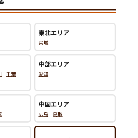
東北
エリア
宮城
中部
エリア
川
千葉
愛知
中国
エリア
庫
広島
鳥取