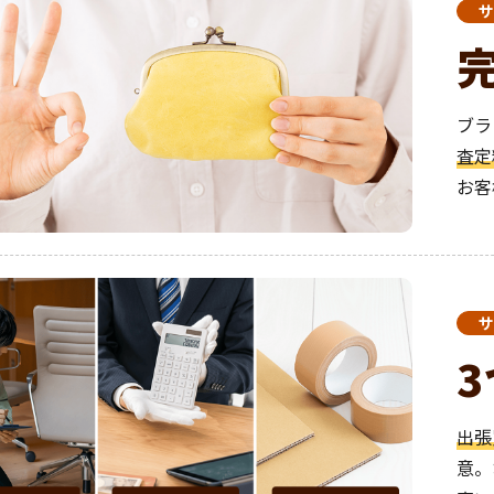
サ
ブラ
査定
お客
サ
出張
意。