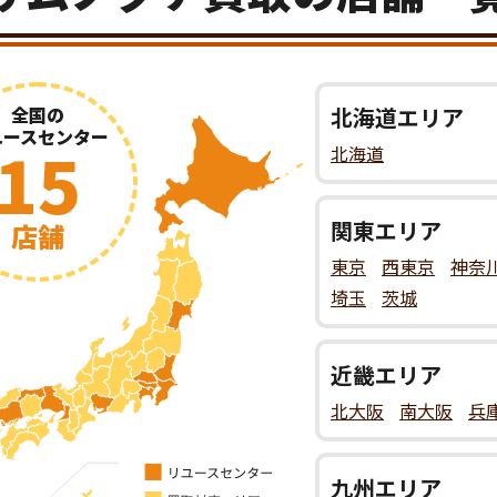
全国の
北海道
エリア
ユースセンター
15
北海道
関東
エリア
店舗
東京
西東京
神奈
埼玉
茨城
近畿
エリア
北大阪
南大阪
兵
九州
エリア