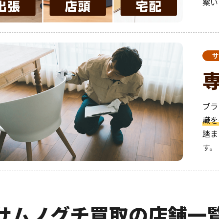
案い
サ
ブラ
識を
踏ま
す。
サムノグチ買取の店舗一