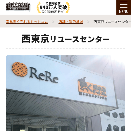
ご利用者数
940万人突破
MENU
（2025年6月時点）
家具高く売れるドットコム
店舗・買取地域
西東京リユースセンタ
西東京
リユースセンター