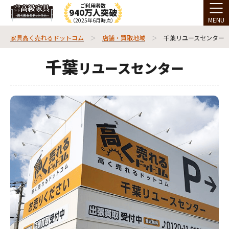
ご利用者数
940万人突破
MENU
（2025年6月時点）
家具高く売れるドットコム
店舗・買取地域
千葉リユースセンター
千葉
リユースセンター